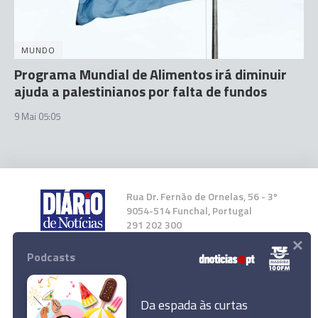
MUNDO
Programa Mundial de Alimentos irá diminuir
ajuda a palestinianos por falta de fundos
9 Mai 05:05
Rua Dr. Fernão de Ornelas, 56 - 3º
9054-514 Funchal, Portugal
291 202 300
×
Podcasts
Instale a nossa App
Da espada às curtas