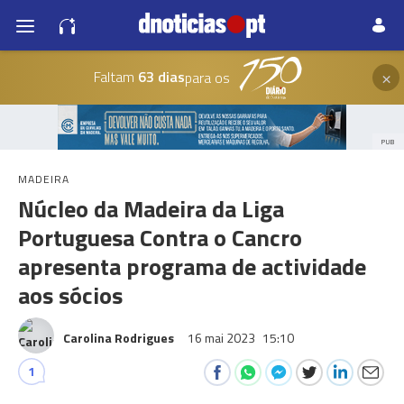
×
Faltam
63 dias
para os
PUB
MADEIRA
Núcleo da Madeira da Liga
Portuguesa Contra o Cancro
apresenta programa de actividade
aos sócios
Carolina Rodrigues
16 mai 2023
15:10
1