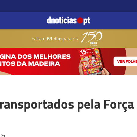
Faltam
63 dias
para os
ransportados pela Força 
:21