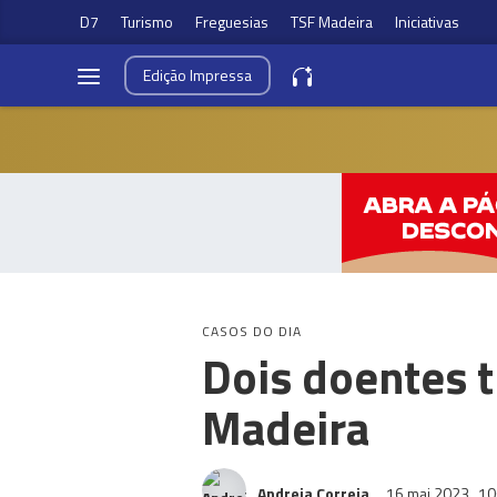
D7
Turismo
Freguesias
TSF Madeira
Iniciativas
Edição
Impressa
CASOS DO DIA
Dois doentes t
Madeira
Andreia Correia
16 mai 2023
10