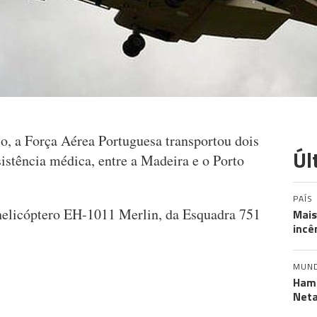
o, a Força Aérea Portuguesa transportou dois
Úl
istência médica, entre a Madeira e o Porto
PAÍS
o helicóptero EH-1011 Merlin, da Esquadra 751
Mais
incê
MUN
Hama
Neta