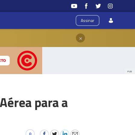
Assinar
×
PUB
Aérea para a
0