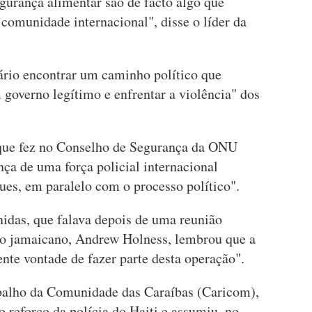
gurança alimentar são de facto algo que
omunidade internacional", disse o líder da
ário encontrar um caminho político que
governo legítimo e enfrentar a violência" dos
 que fez no Conselho de Segurança da ONU
nça de uma força policial internacional
ues, em paralelo com o processo político".
nidas, que falava depois de uma reunião
ro jamaicano, Andrew Holness, lembrou que a
te vontade de fazer parte desta operação".
balho da Comunidade das Caraíbas (Caricom),
o reforço da polícia do Haiti e assumiu, no