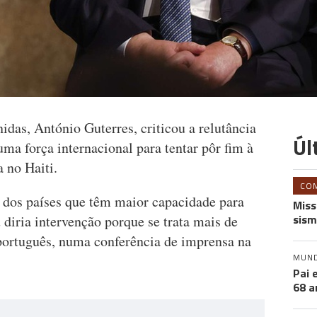
idas, António Guterres, criticou a relutância
Úl
uma força internacional para tentar pôr fim à
a no Haiti.
CO
e dos países que têm maior capacidade para
Miss
sism
u diria intervenção porque se trata mais de
 português, numa conferência de imprensa na
MUN
Pai 
68 a