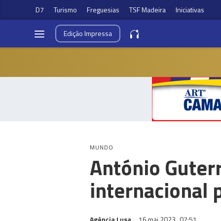
D7
Turismo
Freguesias
TSF Madeira
Iniciativas
Edição
Impressa
MUNDO
António Guterr
internacional p
Agência Lusa
16 mai 2023
07:51