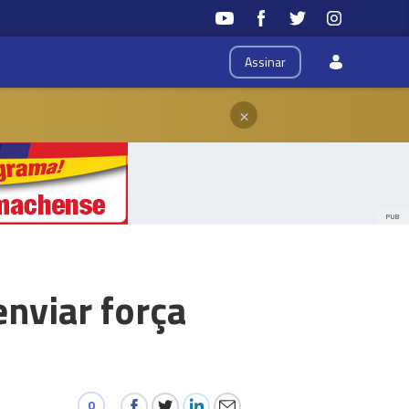
Assinar
×
PUB
enviar força
0