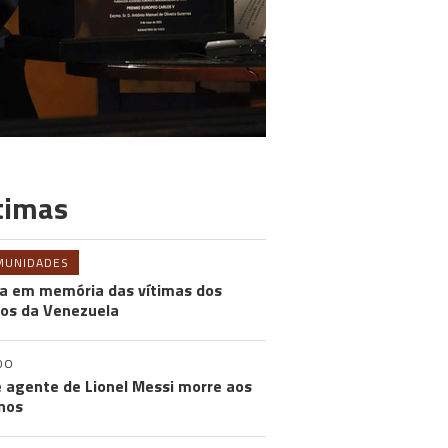
timas
MUNIDADES
a em memória das vítimas dos
os da Venezuela
DO
e agente de Lionel Messi morre aos
nos