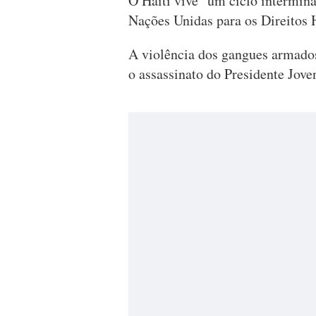
O Haiti vive "um ciclo interminá
Nações Unidas para os Direitos
A violência dos gangues armado
o assassinato do Presidente Jove