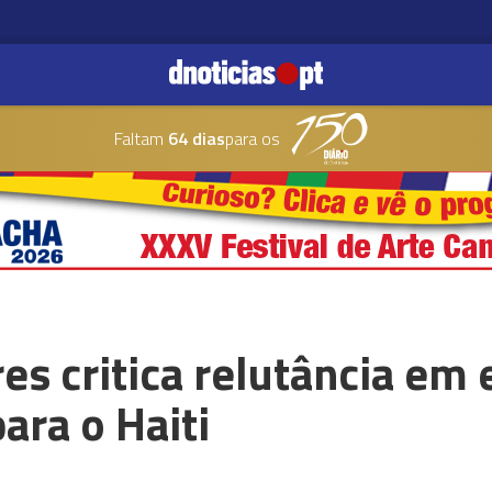
Faltam
64 dias
para os
es critica relutância em 
ara o Haiti