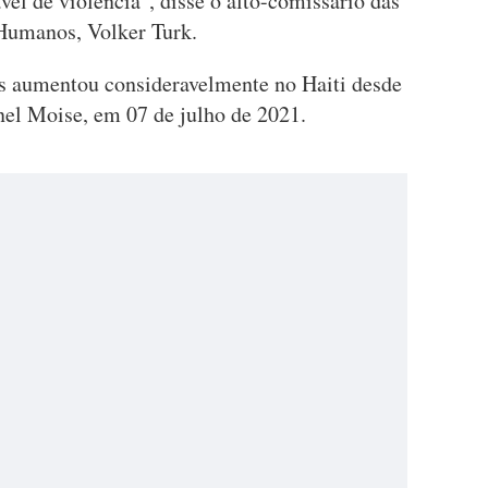
vel de violência", disse o alto-comissário das
 Humanos, Volker Turk.
s aumentou consideravelmente no Haiti desde
nel Moise, em 07 de julho de 2021.