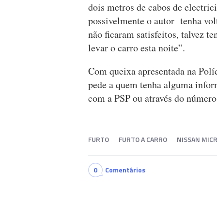
dois metros de cabos de electric
possivelmente o autor tenha volt
não ficaram satisfeitos, talvez 
levar o carro esta noite”.
Com queixa apresentada na Políc
pede a quem tenha alguma inform
com a PSP ou através do númer
FURTO
FURTO A CARRO
NISSAN MIC
0
Comentários