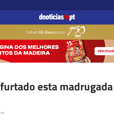
Faltam
63 dias
para os
’ furtado esta madrugad
:21