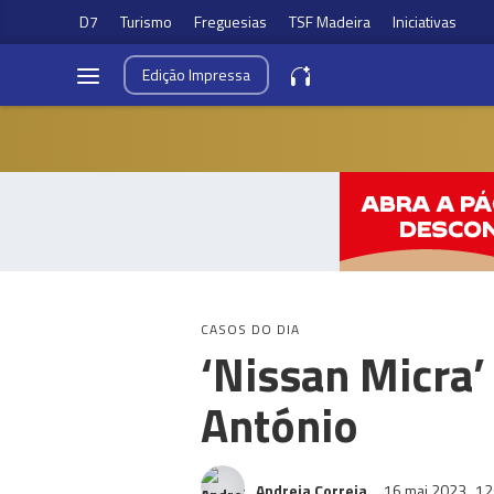
D7
Turismo
Freguesias
TSF Madeira
Iniciativas
Edição
Impressa
CASOS DO DIA
‘Nissan Micra
António
Andreia Correia
16 mai 2023
12