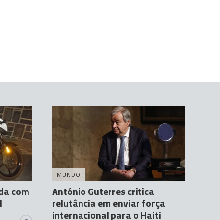
MUNDO
ada com
António Guterres critica
l
relutância em enviar força
internacional para o Haiti