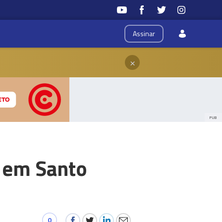
Assinar
×
PUB
a em Santo
0