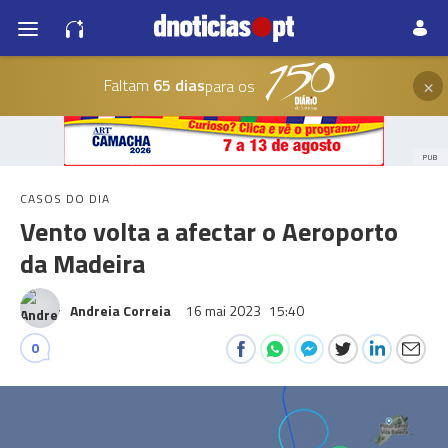
×
Faltam
65 dias
para os
PUB
CASOS DO DIA
Vento volta a afectar o Aeroporto
da Madeira
Andreia Correia
16 mai 2023
15:40
0