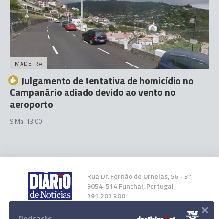
MADEIRA
Julgamento de tentativa de homicídio no
Campanário adiado devido ao vento no
aeroporto
9 Mai 13:00
Rua Dr. Fernão de Ornelas, 56 - 3º
9054-514 Funchal, Portugal
291 202 300
×
Podcasts
Instale a nossa App