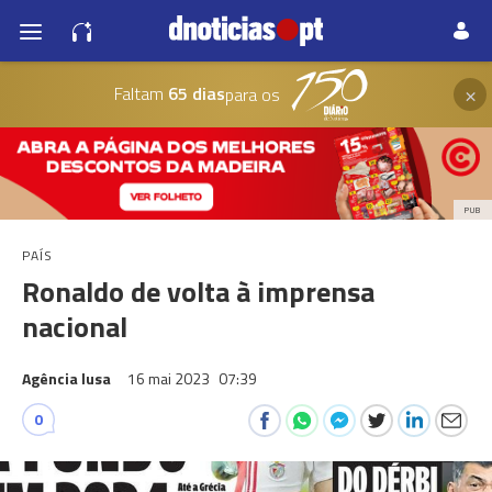
×
Faltam
65 dias
para os
PUB
PAÍS
Ronaldo de volta à imprensa
nacional
Agência lusa
16 mai 2023
07:39
0