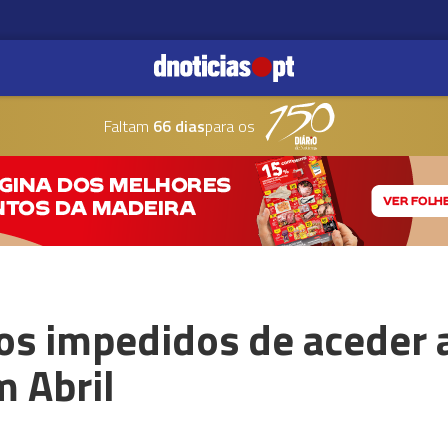
Faltam
66 dias
para os
os impedidos de aceder a
m Abril