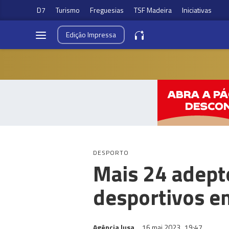
D7
Turismo
Freguesias
TSF Madeira
Iniciativas
Edição
Impressa
DESPORTO
Mais 24 adept
desportivos e
Agência lusa
16 mai 2023
19:47