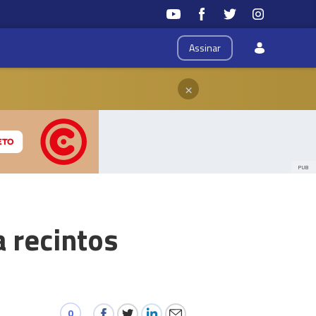
Assinar
×
PUB
 recintos
0