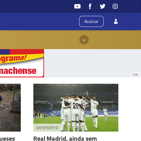
Assinar
×
PUB
DESPORTO
gueses
Real Madrid, ainda sem