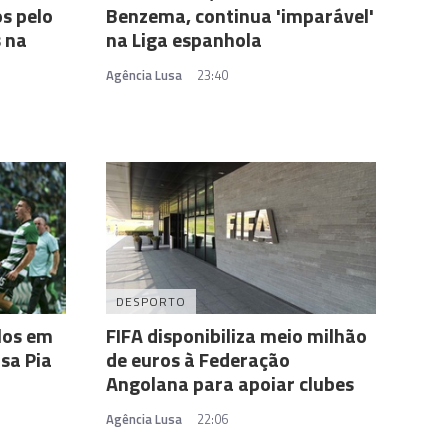
s pelo
Benzema, continua 'imparável'
 na
na Liga espanhola
Agência Lusa
23:40
DESPORTO
los em
FIFA disponibiliza meio milhão
sa Pia
de euros à Federação
Angolana para apoiar clubes
Agência Lusa
22:06