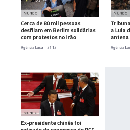
MUNDO
MUNDO
Cerca de 80 mil pessoas
Tribuna
desfilam em Berlim solidárias
a Lula 
com protestos no Irão
antena
Agência Lusa
21:12
Agência Lu
MUNDO
Ex-presidente chinês foi
retirado do congresso do PCC