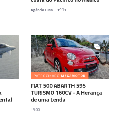
Agência Lusa
19:31
PATROCINADO
MEGAMOTOR
FIAT 500 ABARTH 595
a
TURISMO 160CV - A Herança
ental
de uma Lenda
19:00