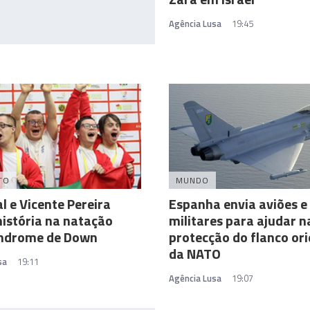
Agência Lusa
19:45
TO
MUNDO
l e Vicente Pereira
Espanha envia aviões e
istória na natação
militares para ajudar n
índrome de Down
protecção do flanco ori
da NATO
sa
19:11
Agência Lusa
19:07