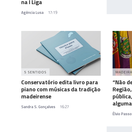
na I Liga
Agência Lusa
17:19
5 SENTIDOS
MADEIR
Conservatório edita livro para
“Não de
piano com músicas da tradição
Região,
madeirense
pública
alguma
Sandra S. Gonçalves
16:27
Élvio Passo