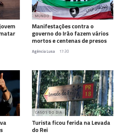
MUNDO
 jovem
Manifestações contra o
 matar
governo do Irão fazem vários
mortos e centenas de presos
Agência Lusa
17:30
CASOS DO DIA
lva
Turista ficou ferida na Levada
s
do Rei