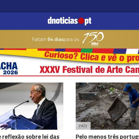
Faltam
64 dias
para os
PAÍS
 reflexão sobre lei das
Pelo menos três portu