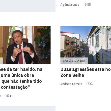
Agência Lusa
16:58
A
CASOS DO DIA
ve de ter havido, na
Duas agressões esta no
 uma única obra
Zona Velha
, que não tenha tido
Andreia Correia
16:07
 contestação”
s
16:11