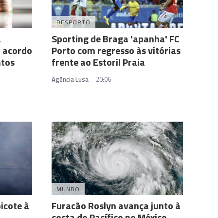
DESPORTO
a
Sporting de Braga 'apanha' FC
m acordo
Porto com regresso às vitórias
ntos
frente ao Estoril Praia
Agência Lusa
20:06
MUNDO
icote à
Furacão Roslyn avança junto à
costa do Pacífico no México