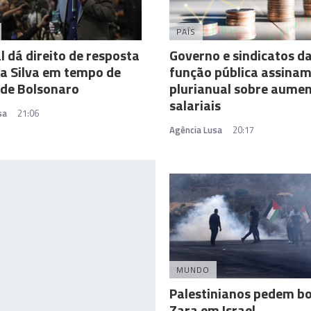
PAÍS
l dá direito de resposta
Governo e sindicatos d
da Silva em tempo de
função pública assina
 de Bolsonaro
plurianual sobre aume
salariais
sa
21:06
Agência Lusa
20:17
MUNDO
Palestinianos pedem bo
Zara em Israel