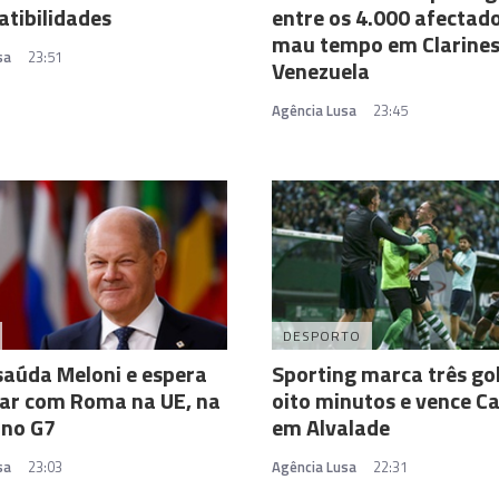
tibilidades
entre os 4.000 afectado
mau tempo em Clarines
sa
23:51
Venezuela
Agência Lusa
23:45
DESPORTO
saúda Meloni e espera
Sporting marca três go
ar com Roma na UE, na
oito minutos e vence Ca
 no G7
em Alvalade
sa
23:03
Agência Lusa
22:31