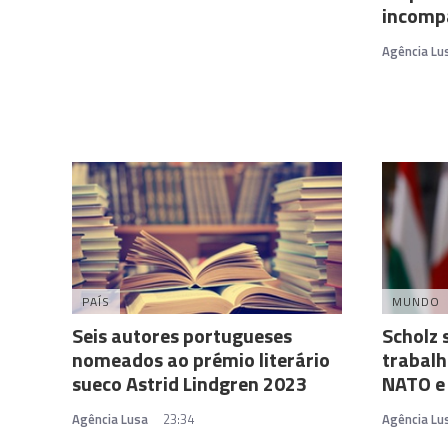
incompa
Agência Lu
PAÍS
MUNDO
Seis autores portugueses
Scholz 
nomeados ao prémio literário
trabalh
sueco Astrid Lindgren 2023
NATO e
Agência Lusa
23:34
Agência Lu