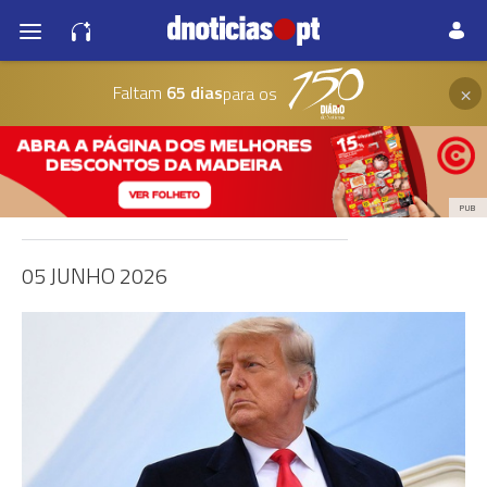
×
Faltam
65 dias
para os
PUB
05 JUNHO 2026