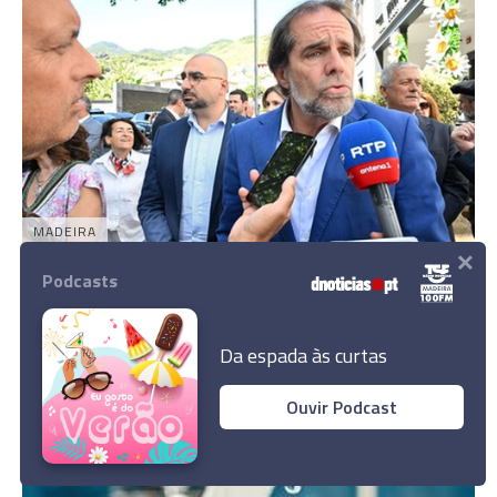
MADEIRA
×
“Isso é demagogia do PS”
Podcasts
16:38
Da espada às curtas
Ouvir Podcast