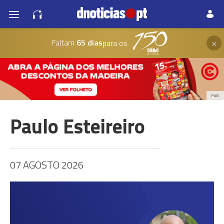
×
Faltam
65 dias
para os
PUB
Paulo Esteireiro
07 AGOSTO 2026