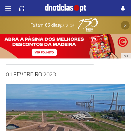
×
Faltam
66 dias
para os
PUB
01 FEVEREIRO 2023