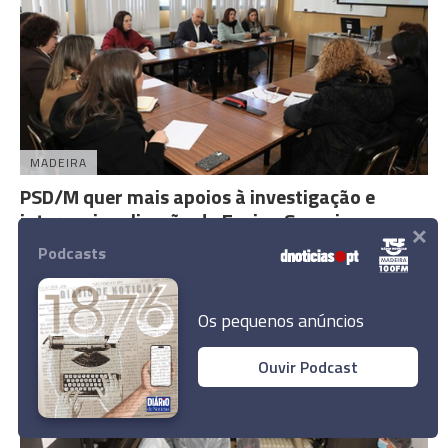
MADEIRA
PSD/M quer mais apoios à investigação e
internacionalização do Ensino Superior
×
Podcasts
1 Fev 18:21
Os pequenos anúncios
Ouvir Podcast