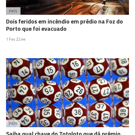
PAÍS
Dois feridos em incêndio em prédio na Foz do
Porto que foi evacuado
1 Fev 22:44
PAÍS
Saiba qual chave do Totoloto que dá prémio