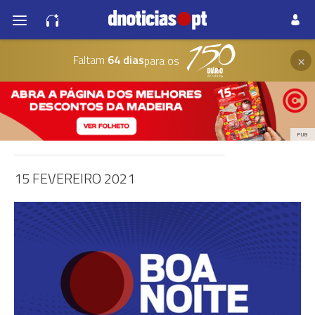
×
Faltam
64 dias
para os
PUB
15 FEVEREIRO 2021