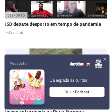
DESPORTO
JSD debate desporto em tempo de pandemia
15 Fev 17:10
×
Podcasts
Da espada às curtas
Ouvir Podcast
CASOS DO DIA
Jovem sofre queda na Praia Formosa