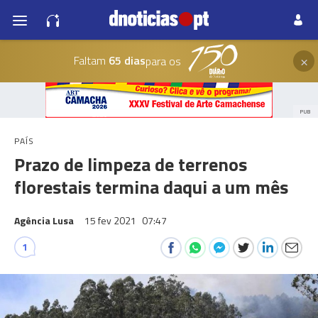
×
Faltam
65 dias
para os
PUB
PAÍS
Prazo de limpeza de terrenos
florestais termina daqui a um mês
Agência Lusa
15 fev 2021
07:47
1