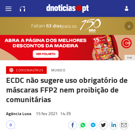
×
Faltam
63 dias
para os
PUB
CORONAVÍRUS
MUNDO
ECDC não sugere uso obrigatório de
máscaras FFP2 nem proibição de
comunitárias
Agência Lusa
15 fev 2021
14:39
0