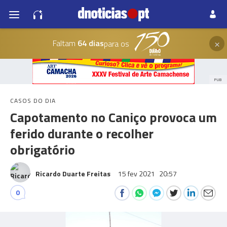
×
Faltam
64 dias
para os
PUB
CASOS DO DIA
Capotamento no Caniço provoca um
ferido durante o recolher
obrigatório
Ricardo Duarte Freitas
15 fev 2021
20:57
0