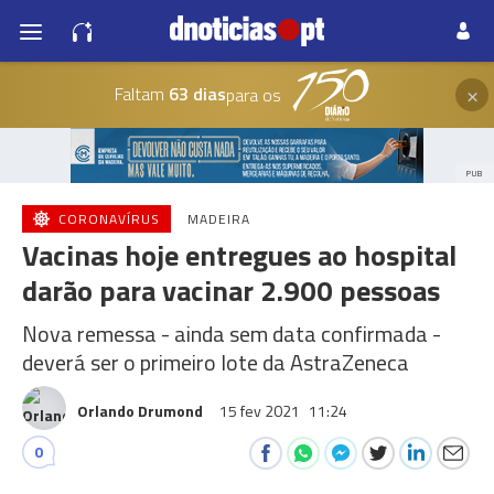
×
Faltam
63 dias
para os
PUB
CORONAVÍRUS
MADEIRA
Vacinas hoje entregues ao hospital
darão para vacinar 2.900 pessoas
Nova remessa - ainda sem data confirmada -
deverá ser o primeiro lote da AstraZeneca
Orlando Drumond
15 fev 2021
11:24
0