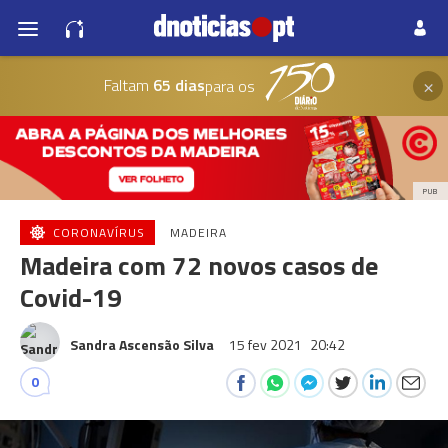
×
Faltam
65 dias
para os
PUB
CORONAVÍRUS
MADEIRA
Madeira com 72 novos casos de
Covid-19
Sandra Ascensão Silva
15 fev 2021
20:42
0