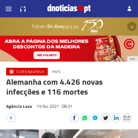
×
Faltam
64 dias
para os
PUB
CORONAVÍRUS
PAÍS
Alemanha com 4.426 novas
infecções e 116 mortes
Agência Lusa
15 fev 2021
08:31
0