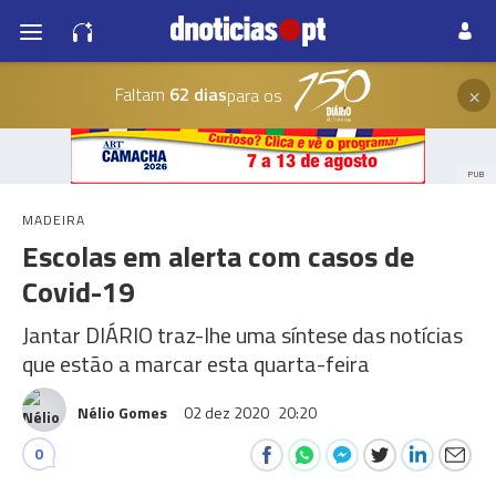
×
Faltam
62 dias
para os
PUB
MADEIRA
Escolas em alerta com casos de
Covid-19
Jantar DIÁRIO traz-lhe uma síntese das notícias
que estão a marcar esta quarta-feira
Nélio Gomes
02 dez 2020
20:20
0