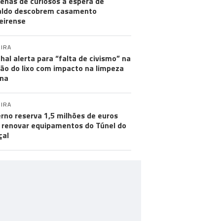
enas de curiosos à espera de
aldo descobrem casamento
eirense
IRA
hal alerta para “falta de civismo” na
ão do lixo com impacto na limpeza
na
IRA
rno reserva 1,5 milhões de euros
 renovar equipamentos do Túnel do
çal