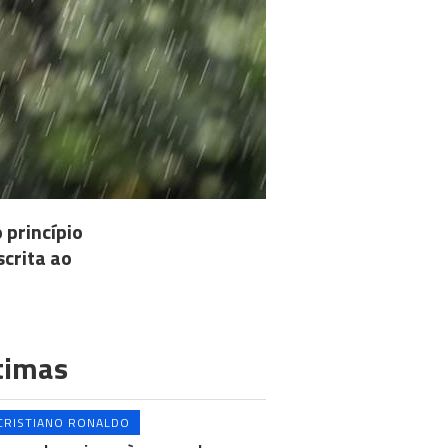
princípio
scrita ao
timas
CRISTIANO RONALDO