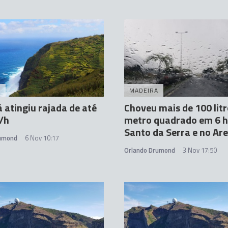
A
MADEIRA
á atingiu rajada de até
Choveu mais de 100 litr
/h
metro quadrado em 6 h
Santo da Serra e no Are
rumond
6 Nov 10:17
Orlando Drumond
3 Nov 17:50