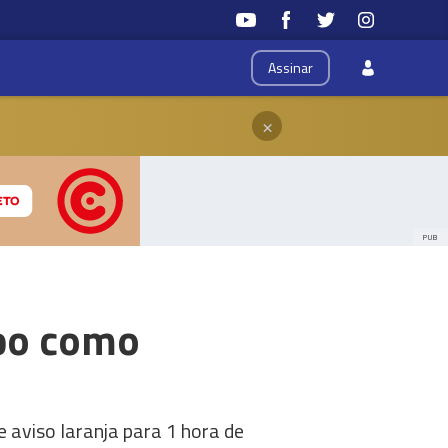
Assinar
×
PUB
po como
e aviso laranja para 1 hora de