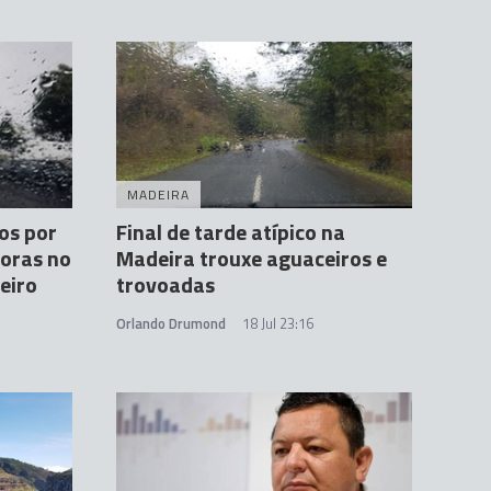
MADEIRA
os por
Final de tarde atípico na
oras no
Madeira trouxe aguaceiros e
eiro
trovoadas
Orlando Drumond
18 Jul 23:16