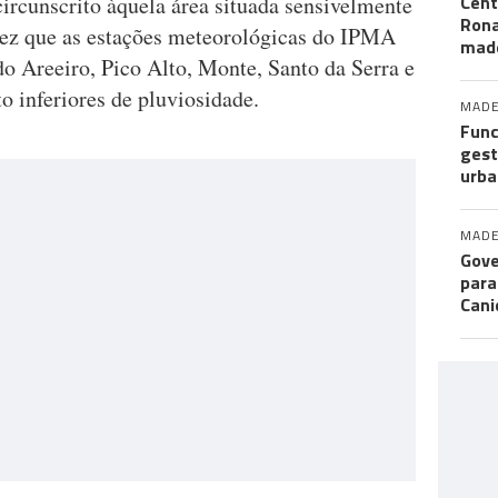
Cent
 circunscrito àquela área situada sensivelmente
Ron
vez que as estações meteorológicas do IPMA
mad
o Areeiro, Pico Alto, Monte, Santo da Serra e
o inferiores de pluviosidade.
MADE
Func
gest
urba
MADE
Gove
para
Cani