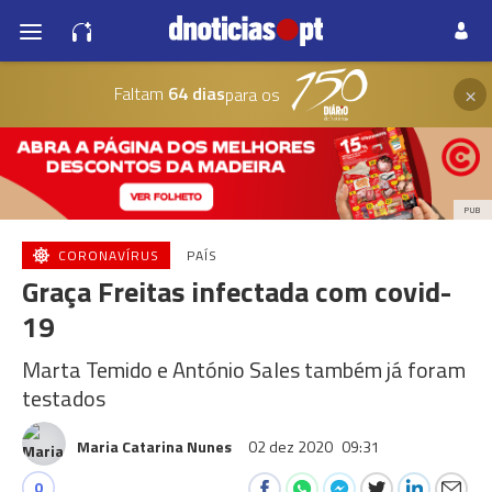
×
Faltam
64 dias
para os
PUB
CORONAVÍRUS
PAÍS
Graça Freitas infectada com covid-
19
Marta Temido e António Sales também já foram
testados
Maria Catarina Nunes
02 dez 2020
09:31
0