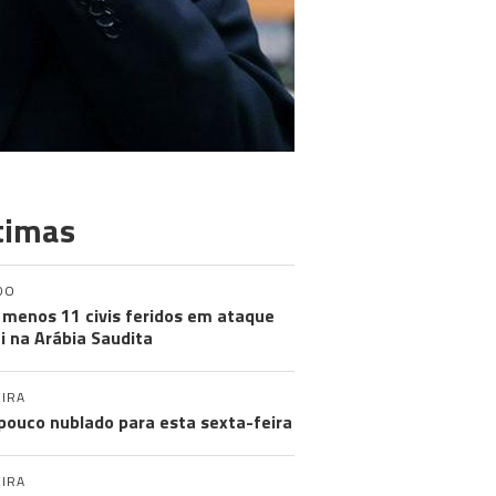
timas
DO
 menos 11 civis feridos em ataque
i na Arábia Saudita
IRA
pouco nublado para esta sexta-feira
IRA