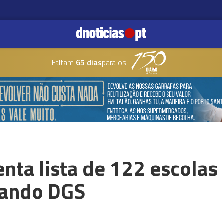
Faltam
65 dias
para os
nta lista de 122 escola
riando DGS