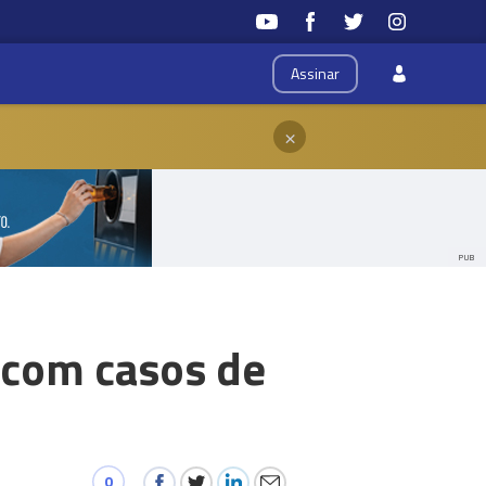
Assinar
×
PUB
s com casos de
0