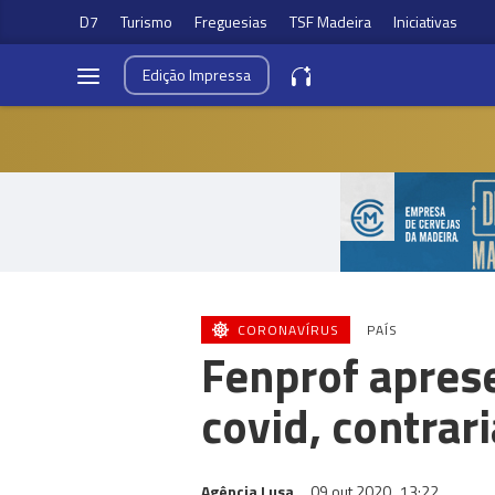
D7
Turismo
Freguesias
TSF Madeira
Iniciativas
Edição
Impressa
CORONAVÍRUS
PAÍS
Fenprof aprese
covid, contra
Agência Lusa
09 out 2020
13:22