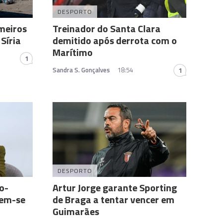
DESPORTO
meiros
Treinador do Santa Clara
Síria
demitido após derrota com o
Marítimo
1
Sandra S. Gonçalves
18:54
1
DESPORTO
o-
Artur Jorge garante Sporting
nem-se
de Braga a tentar vencer em
Guimarães