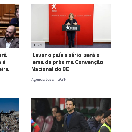
PAÍS
erá
'Levar o país a sério' será o
a à
lema da próxima Convenção
eira
Nacional do BE
Agência Lusa
20:14