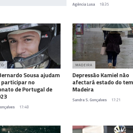
Agência Lusa
18:35
TO
MADEIRA
 Bernardo Sousa ajudam
Depressão Kamiel não
a participar no
afectará estado do te
nato de Portugal de
Madeira
023
Sandra S. Gonçalves
17:21
Gonçalves
17:48