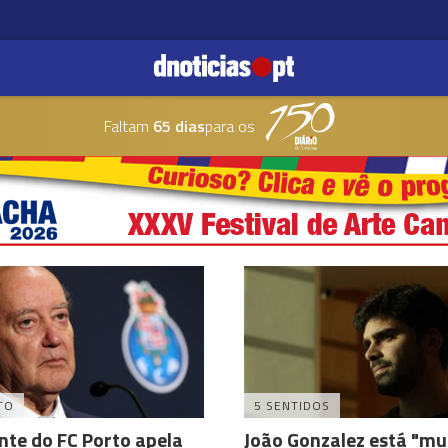
Faltam
65 dias
para os
TO
5 SENTIDOS
nte do FC Porto apela
João Gonzalez está "mu