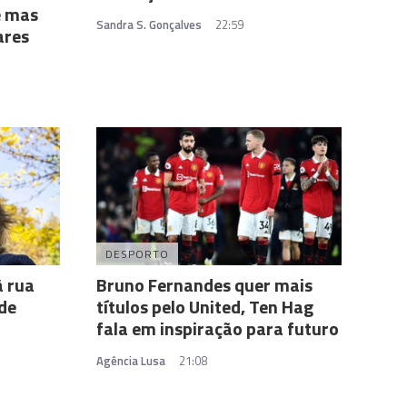
e mas
Sandra S. Gonçalves
22:59
ares
DESPORTO
à rua
Bruno Fernandes quer mais
 de
títulos pelo United, Ten Hag
fala em inspiração para futuro
Agência Lusa
21:08