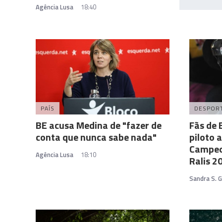
Agência Lusa
18:40
PAÍS
DESPOR
BE acusa Medina de "fazer de
Fãs de
conta que nunca sabe nada"
piloto 
Campeo
Agência Lusa
18:10
Ralis 2
Sandra S. 