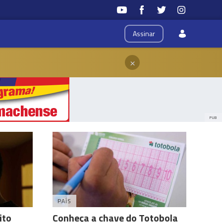
Assinar
×
PUB
PAÍS
ito
Conheça a chave do Totobola