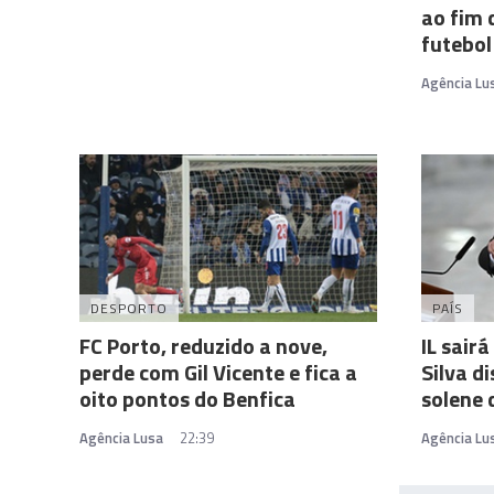
ao fim 
futebol
Agência Lu
DESPORTO
PAÍS
FC Porto, reduzido a nove,
IL sairá
perde com Gil Vicente e fica a
Silva d
oito pontos do Benfica
solene 
Agência Lusa
22:39
Agência Lu