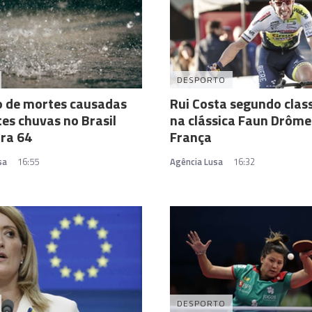
DESPORTO
 de mortes causadas
Rui Costa segundo clas
tes chuvas no Brasil
na clássica Faun Drôm
ra 64
França
sa
16:55
Agência Lusa
16:32
DESPORTO