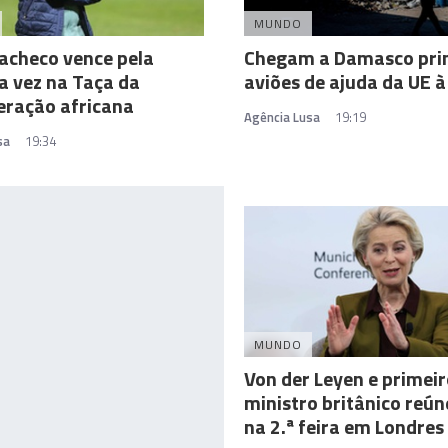
MUNDO
acheco vence pela
Chegam a Damasco pri
a vez na Taça da
aviões de ajuda da UE à 
eração africana
Agência Lusa
19:19
sa
19:34
MUNDO
Von der Leyen e primeir
ministro britânico reú
na 2.ª feira em Londres