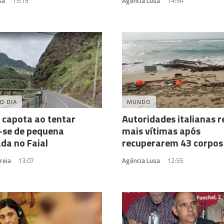
sa
15:19
Agência Lusa
14:54
O DIA
MUNDO
 capota ao tentar
Autoridades italianas 
-se de pequena
mais vítimas após
da no Faial
recuperarem 43 corpos
reia
13:07
Agência Lusa
12:55