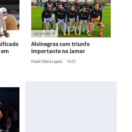
DESPORTO
sificado
Alvinegros com triunfo
e em
importante no Jamor
Paulo Vieira Lopes
16:02