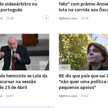
do videoárbitro no
feliz" com prémio Anni
 português
luta na corrida aos Ósc
sa
23:38
Agência Lusa
23:18
1
PAÍS
 do hemiciclo se Lula da
BE diz que país que sai 
iscursar na sessão
"não quer uma política
do 25 de Abril
pequenos apoios"
sa
22:07
Agência Lusa
21:42