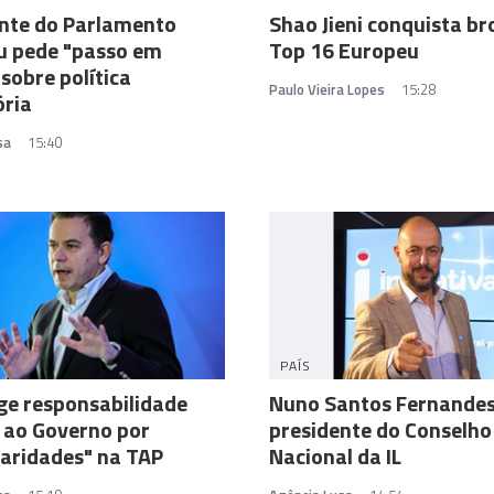
nte do Parlamento
Shao Jieni conquista br
u pede "passo em
Top 16 Europeu
 sobre política
Paulo Vieira Lopes
15:28
ória
sa
15:40
PAÍS
ge responsabilidade
Nuno Santos Fernandes 
a ao Governo por
presidente do Conselho
laridades" na TAP
Nacional da IL