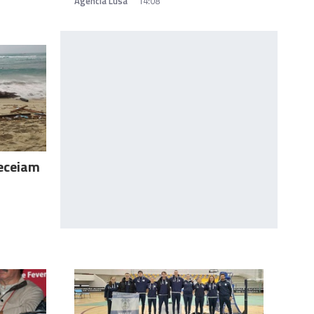
Agência Lusa
14:08
receiam