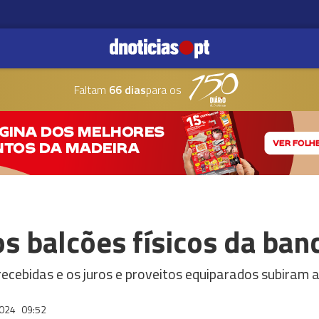
Faltam
66 dias
para os
s balcões físicos da ban
cebidas e os juros e proveitos equiparados subiram a 
2024
09:52