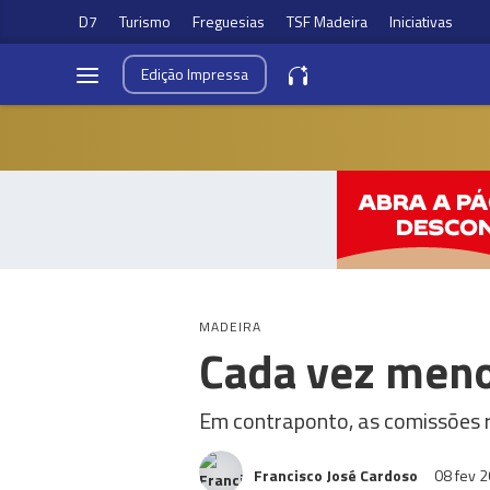
D7
Turismo
Freguesias
TSF Madeira
Iniciativas
Edição
Impressa
MADEIRA
Cada vez meno
Em contraponto, as comissões re
Francisco José Cardoso
08 fev 