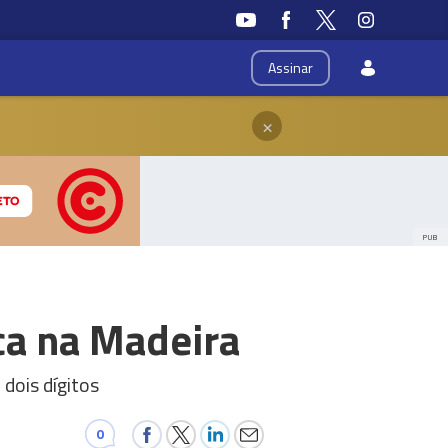
Assinar
×
PUB
ca na Madeira
dois dígitos
0