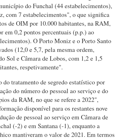
nicípio do Funchal (44 estabelecimentos),
z, com 7 estabelecimentos", o que significa
tos de OIM por 10.000 habitantes, na RAM,
or em 0,2 pontos percentuais (p.p.) ao
belecimentos). O Porto Moniz e o Porto Santo
vados (12,0 e 5,7, pela mesma ordem,
 do Sol e Câmara de Lobos, com 1,2 e 1,5
itantes, respetivamente".
o do tratamento de segredo estatístico por
gação do número do pessoal ao serviço e do
pios da RAM, no que se refere a 2022",
ormação disponível para os restantes nove
edução de pessoal ao serviço em Câmara de
nchal (-2) e em Santana (-1), enquanto a
chico mantiveram o valor de 2021. Em termos