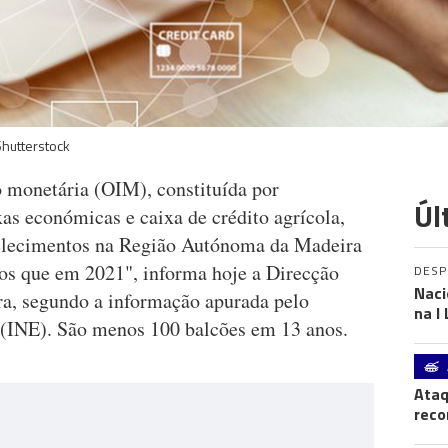
Shutterstock
 monetária (OIM), constituída por
Úl
as económicas e caixa de crédito agrícola,
elecimentos na Região Autónoma da Madeira
s que em 2021", informa hoje a Direcção
DES
Naci
ira, segundo a informação apurada pelo
na I
a (INE). São menos 100 balcões em 13 anos.
Ataq
reco