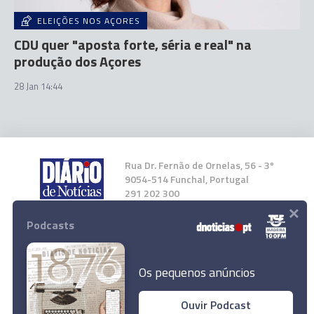
ELEIÇÕES NOS AÇORES
CDU quer "aposta forte, séria e real" na
produção dos Açores
28 Jan 14:44
Rua Dr. Fernão de Ornelas, 56 - 3º
9054-514 Funchal, Portugal
291 202 300
×
Podcasts
Instale a nossa App
Os pequenos anúncios
Ouvir Podcast
Madeira e Porto Santo sob aviso amarelo