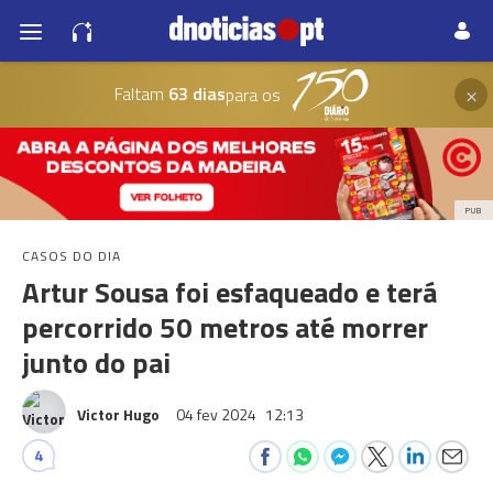
×
Faltam
63 dias
para os
PUB
CASOS DO DIA
Artur Sousa foi esfaqueado e terá
percorrido 50 metros até morrer
junto do pai
Victor Hugo
04 fev 2024
12:13
4