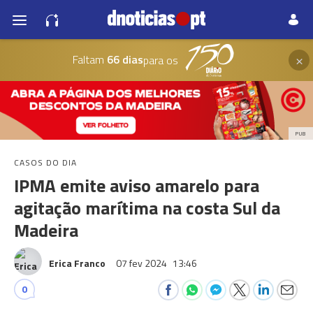
×
Faltam
66 dias
para os
PUB
CASOS DO DIA
IPMA emite aviso amarelo para
agitação marítima na costa Sul da
Madeira
Erica Franco
07 fev 2024
13:46
0