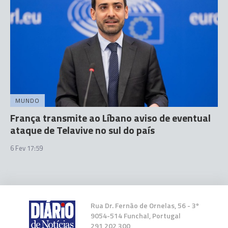
MUNDO
França transmite ao Líbano aviso de eventual
ataque de Telavive no sul do país
6 Fev 17:59
Rua Dr. Fernão de Ornelas, 56 - 3º
9054-514 Funchal, Portugal
291 202 300