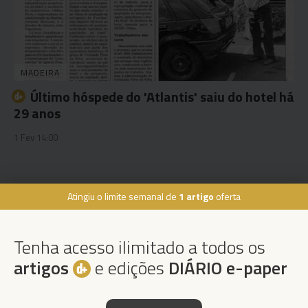
MADEIRA
Último hóspede do 'Atlantis' saiu do hotel há
29 anos
1 Fev 14:00
Atingiu o limite semanal de
1 artigo
oferta
Rua Dr. Fernão de Ornelas, 56 - 3º
9054-514 Funchal, Portugal
Tenha acesso ilimitado a todos os
291 202 300
×
artigos
e edições
DIÁRIO e-paper
Podcasts
Instale a nossa App