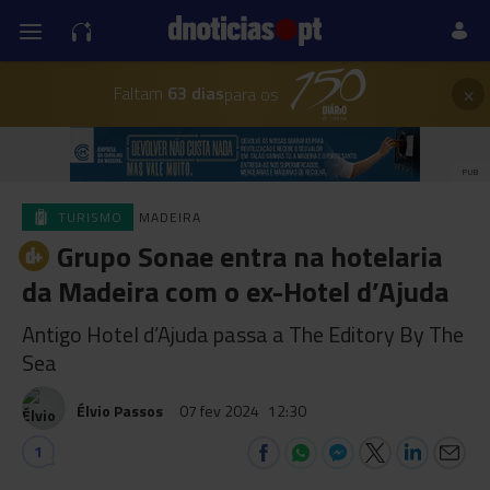
×
Faltam
63 dias
para os
PUB
TURISMO
MADEIRA
Grupo Sonae entra na hotelaria
da Madeira com o ex-Hotel d’Ajuda
Antigo Hotel d’Ajuda passa a The Editory By The
Sea
Élvio Passos
07 fev 2024
12:30
1