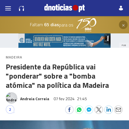
×
Faltam
65 dias
para os
PUB
MADEIRA
Presidente da República vai
"ponderar" sobre a "bomba
atómica" na política da Madeira
Andreia Correia
07 fev 2024
21:45
2