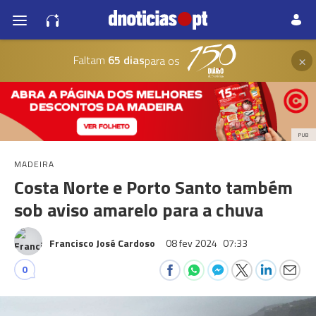
×
Faltam
65 dias
para os
PUB
MADEIRA
Costa Norte e Porto Santo também
sob aviso amarelo para a chuva
Francisco José Cardoso
08 fev 2024
07:33
0