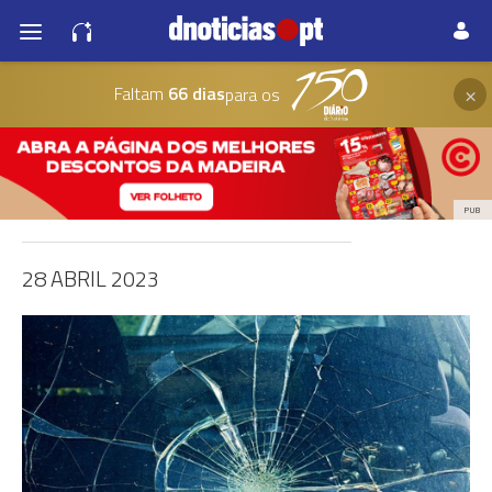
×
Faltam
66 dias
para os
PUB
28 ABRIL 2023