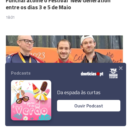
Funchal acolhe o Festival 'New Generation'
entre os dias 3 e 5 de Maio
18:01
×
Podcasts
Da espada às curtas
MADEIRA
Ouvir Podcast
Governo Regional louva André Jorge, medalha
de ouro nos Jogos Mundiais para
Transplantados