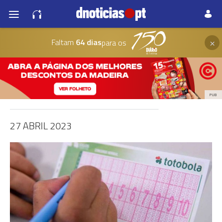
×
Faltam
64 dias
para os
PUB
27 ABRIL 2023