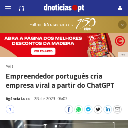
×
Faltam
64 dias
para os
PUB
PAÍS
Empreendedor português cria
empresa viral a partir do ChatGPT
Agência Lusa
28 abr 2023
04:03
1