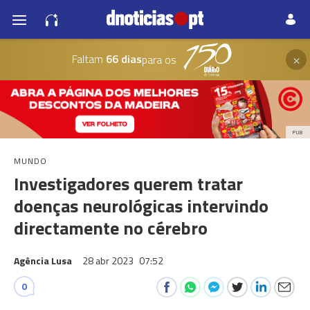
×
Faltam
66 dias
para os
PUB
MUNDO
Investigadores querem tratar
doenças neurológicas intervindo
directamente no cérebro
Agência Lusa
28 abr 2023
07:52
0