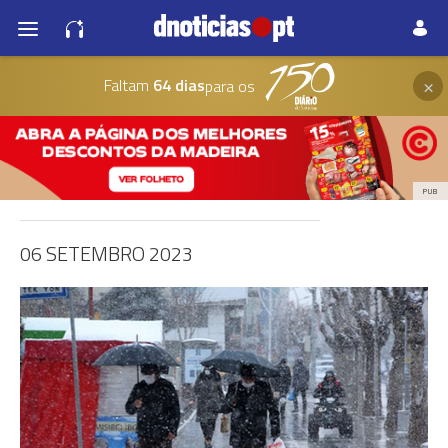
×
Faltam
64 dias
para os
PUB
06 SETEMBRO 2023