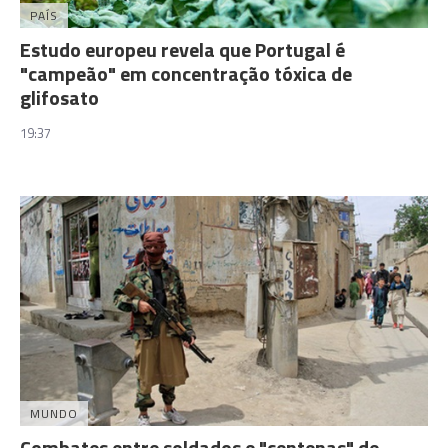
PAÍS
Estudo europeu revela que Portugal é
"campeão" em concentração tóxica de
glifosato
19:37
MUNDO
Combates entre soldados e "centenas" de