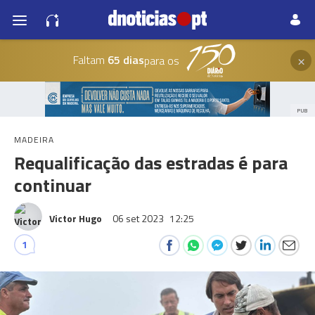
×
Faltam
65 dias
para os
PUB
MADEIRA
Requalificação das estradas é para
continuar
Victor Hugo
06 set 2023
12:25
1