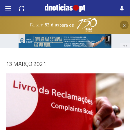
×
Faltam
63 dias
para os
PUB
13 MARÇO 2021