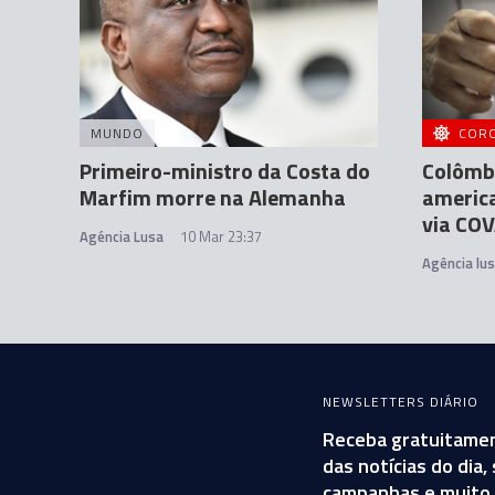
MUNDO
COR
Primeiro-ministro da Costa do
Colômbi
Marfim morre na Alemanha
america
via CO
Agéncia Lusa
10 Mar 23:37
Agência lu
NEWSLETTERS DIÁRIO
Receba gratuitamen
das notícias do dia
campanhas e muito 