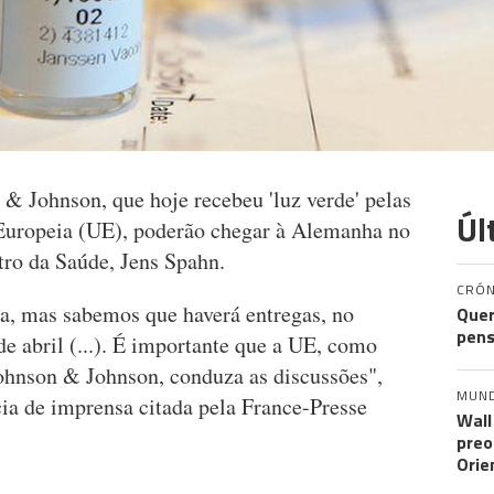
& Johnson, que hoje recebeu 'luz verde' pelas
Úl
 Europeia (UE), poderão chegar à Alemanha no
stro da Saúde, Jens Spahn.
CRÓN
a, mas sabemos que haverá entregas, no
Quer
pens
e abril (...). É importante que a UE, como
Johnson & Johnson, conduza as discussões",
MUN
cia de imprensa citada pela France-Presse
Wall
preo
Orie