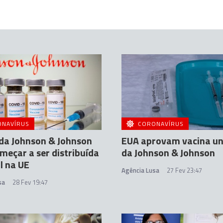
ONAVÍRUS
CORONAVÍRUS
da Johnson & Johnson
EUA aprovam vacina un
meçar a ser distribuída
da Johnson & Johnson
l na UE
Agência Lusa
27 Fev 23:47
sa
28 Fev 19:47