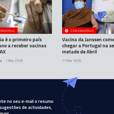
ONAVÍRUS
CORONAVÍRUS
a é o primeiro país
Vacina da Janssen com
no a receber vacinas
chegar a Portugal na s
VAX
metade de Abril
sa
1 Mar 23:09
11 Mar 18:36
te no seu e-mail o resumo
, sugestões de actividades,
mais.