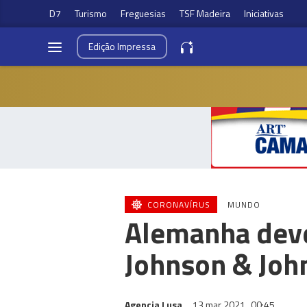
D7
Turismo
Freguesias
TSF Madeira
Iniciativas
Edição
Impressa
CORONAVÍRUS
MUNDO
Alemanha deve
Johnson & Joh
Agencia Lusa
13 mar 2021
00:45