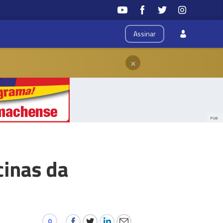
Assinar
×
PUB
cinas da
0