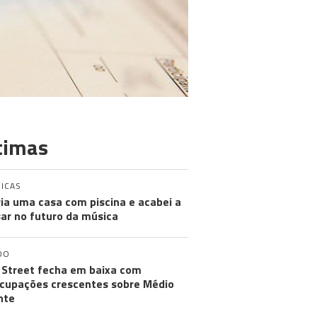
timas
ICAS
ia uma casa com piscina e acabei a
ar no futuro da música
DO
 Street fecha em baixa com
cupações crescentes sobre Médio
nte