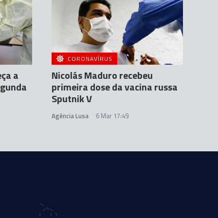
CORONAVÍRUS
eça a
Nicolás Maduro recebeu
egunda
primeira dose da vacina russa
Sputnik V
Agência Lusa
6 Mar 17:49