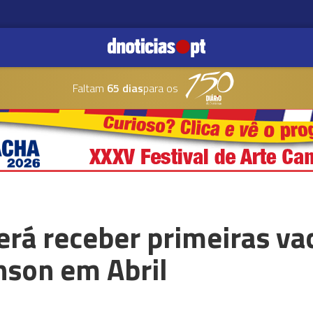
Faltam
65 dias
para os
rá receber primeiras va
nson em Abril