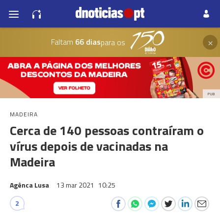
×
Faltam
66 dias
para os
PUB
MADEIRA
Cerca de 140 pessoas contraíram o
vírus depois de vacinadas na
Madeira
Agênca Lusa
13 mar 2021
10:25
2