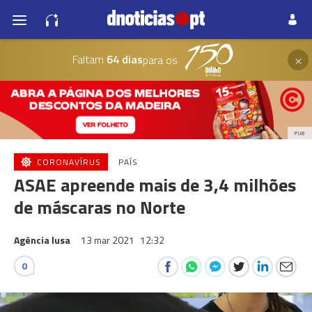
×
Faltam
64 dias
para os
PUB
CORONAVÍRUS
PAÍS
ASAE apreende mais de 3,4 milhões
de máscaras no Norte
Agência lusa
13 mar 2021
12:32
0