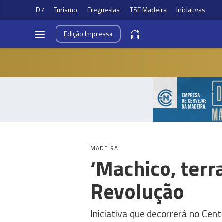
D7
Turismo
Freguesias
TSF Madeira
Iniciativas
Edição
Impressa
MADEIRA
‘Machico, terr
Revolução
Iniciativa que decorrerá no Cen