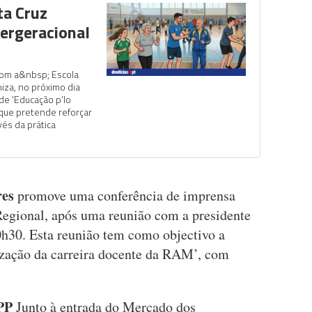
ta Cruz
tergeracional
com a&nbsp; Escola
iza, no próximo dia
ade 'Educação p’lo
a que pretende reforçar
vés da prática
res
promove uma conferência de imprensa
Regional, após uma reunião com a presidente
30. Esta reunião tem como objectivo a
rização da carreira docente da RAM’, com
JPP
Junto à entrada do Mercado dos