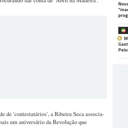
ocurando dar conta de ‘Abril na Madeira’.
Nova
“maq
pro
M
Gast
Peix
de 'contestatários', a Ribeira Seca associa-
 mais um aniversário da Revolução que