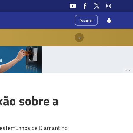
Assinar
×
PUB
xão sobre a
m testemunhos de Diamantino