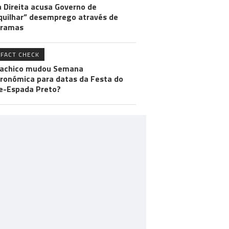
 Direita acusa Governo de
uilhar” desemprego através de
gramas
FACT CHECK
achico mudou Semana
ronómica para datas da Festa do
e-Espada Preto?