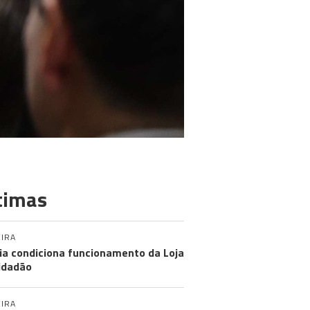
timas
IRA
ia condiciona funcionamento da Loja
idadão
IRA