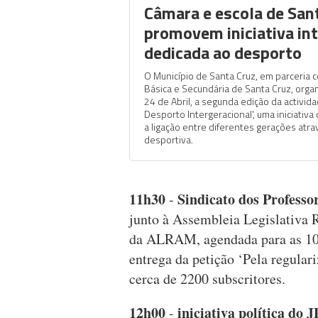
Câmara e escola de San
promovem iniciativa in
dedicada ao desporto
O Município de Santa Cruz, em parceria 
Básica e Secundária de Santa Cruz, organ
24 de Abril, a segunda edição da activid
Desporto Intergeracional', uma iniciativ
a ligação entre diferentes gerações atra
desportiva.
11h30
Sindicato dos Professo
-
junto à Assembleia Legislativa 
da ALRAM, agendada para as 10h
entrega da petição ‘Pela regula
cerca de 2200 subscritores.
12h00
iniciativa política do 
-