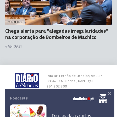
MADEIRA
Chega alerta para "alegadas irregularidades"
na corporação de Bombeiros de Machico
4 Abr 09:21
Rua Dr. Fernão de Ornelas, 56 - 3º
9054-514 Funchal, Portugal
291 202 300
×
Podcasts
Instale a nossa App
Da espada às curtas