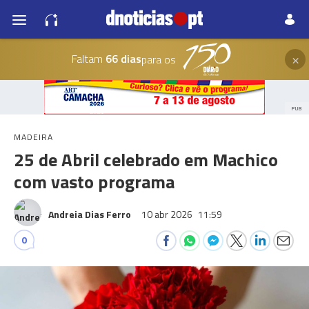
×
Faltam
66 dias
para os
PUB
MADEIRA
25 de Abril celebrado em Machico
com vasto programa
Andreia Dias Ferro
10 abr 2026
11:59
0