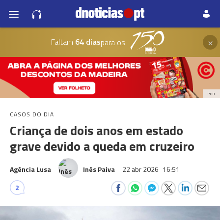
×
Faltam
64 dias
para os
PUB
CASOS DO DIA
Criança de dois anos em estado
grave devido a queda em cruzeiro
Agência Lusa
Inês Paiva
22 abr 2026
16:51
2