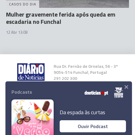
CASOS DO DIA
Mulher gravemente ferida após queda em
escadaria no Funchal
12 Abr 13:08
Rua Dr. Fernão de Ornelas, 56 - 3º
9054-514 Funchal, Portugal
291 202 300
×
Podcasts
Instale a nossa App
Da espada às curtas
Ouvir Podcast
© 2026 Empresa Diário de Notícias, Lda.