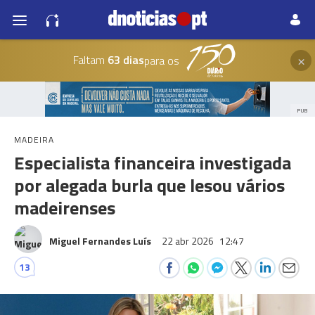
×
Faltam
63 dias
para os
PUB
MADEIRA
Especialista financeira investigada
por alegada burla que lesou vários
madeirenses
Miguel Fernandes Luís
22 abr 2026
12:47
13