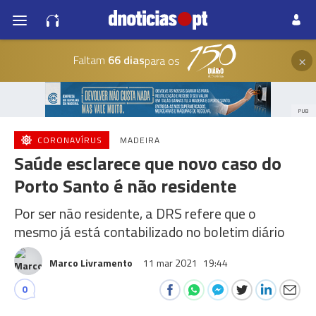
×
Faltam
66 dias
para os
PUB
CORONAVÍRUS
MADEIRA
Saúde esclarece que novo caso do
Porto Santo é não residente
Por ser não residente, a DRS refere que o
mesmo já está contabilizado no boletim diário
Marco Livramento
11 mar 2021
19:44
0