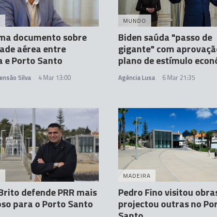
A
MUNDO
ima documento sobre
Biden saúda "passo de
ade aérea entre
gigante" com aprovaçã
 e Porto Santo
plano de estímulo eco
ensão Silva
4 Mar 13:00
Agência Lusa
6 Mar 21:35
A
MADEIRA
Brito defende PRR mais
Pedro Fino visitou obra
so para o Porto Santo
projectou outras no Po
Santo