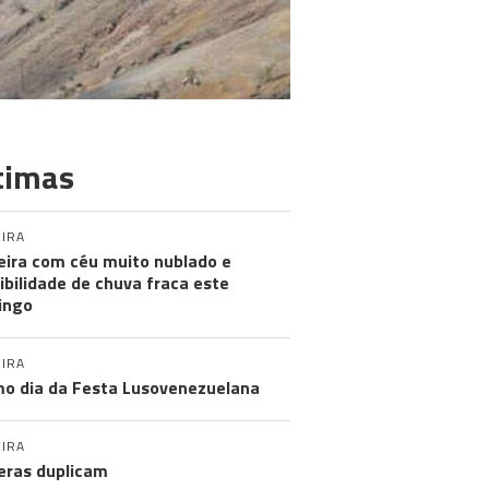
timas
IRA
ira com céu muito nublado e
ibilidade de chuva fraca este
ingo
IRA
mo dia da Festa Lusovenezuelana
IRA
eras duplicam