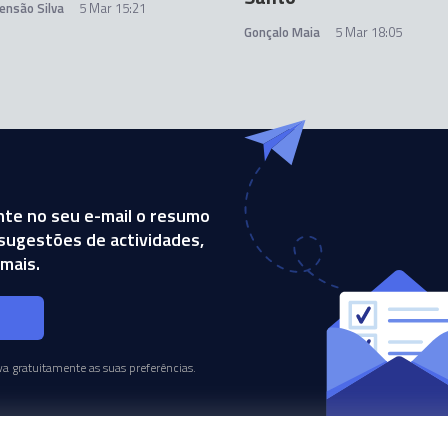
ensão Silva
5 Mar 15:21
Gonçalo Maia
5 Mar 18:05
te no seu e-mail o resumo
, sugestões de actividades,
mais.
s
a gratuitamente as suas preferências.