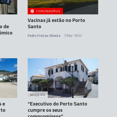
CORONAVÍRUS
Vacinas já estão no Porto
o de
Santo
nómico
Pedro Freitas Oliveira
5 Mar 18:32
MADEIRA
s e
“Executivo do Porto Santo
rto
cumpre os seus
compromissos”