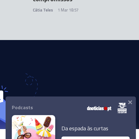
Cátia Teles
1 Mar 18:57
×
Podcasts
Da espada às curtas