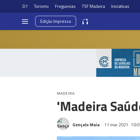
D7
Turismo
Freguesias
TSF Madeira
Iniciativas
Edição
Impressa
MADEIRA
'Madeira Saúde
Gonçalo Maia
11 mar 2021
10:0