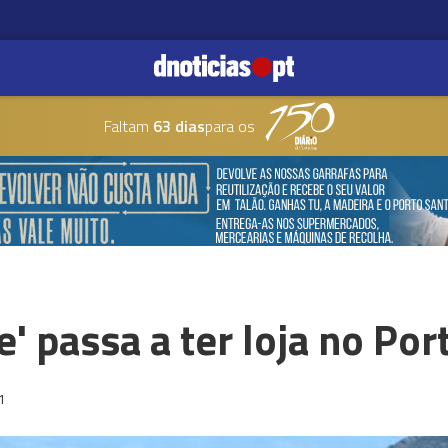
Faltam
63 dias
para os
' passa a ter loja no Por
1