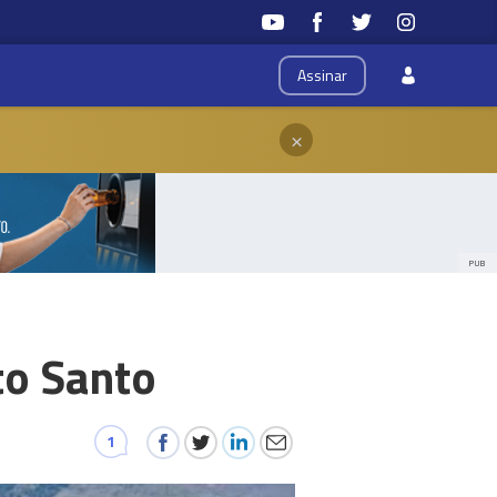
Assinar
×
PUB
to Santo
1