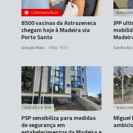
CORONAVÍRUS
MADEIR
8500 vacinas da Astrazeneca
JPP ult
chegam hoje à Madeira via
mobilid
Porto Santo
Madeira
Gonçalo Maia
5 Mar 16:57
Sandra Asc
CASOS DO DIA
MADEIR
PSP sensibiliza para medidas
Miguel 
de segurança em
ambicio
estabelecimentos da Madeira e