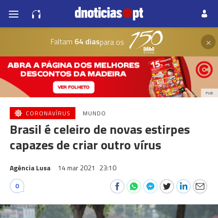
×
Faltam
64 dias
para os
PUB
CORONAVÍRUS
MUNDO
Brasil é celeiro de novas estirpes
capazes de criar outro vírus
Agência Lusa
14 mar 2021
23:10
0