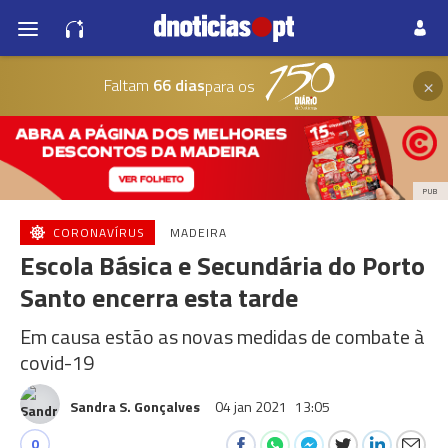
×
Faltam
66 dias
para os
PUB
CORONAVÍRUS
MADEIRA
Escola Básica e Secundária do Porto
Santo encerra esta tarde
Em causa estão as novas medidas de combate à
covid-19
Sandra S. Gonçalves
04 jan 2021
13:05
0