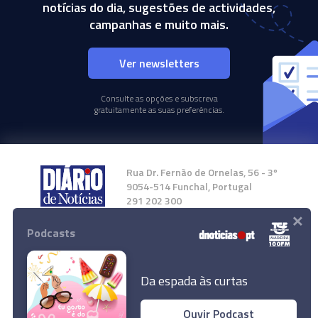
notícias do dia, sugestões de actividades,
campanhas e muito mais.
Ver newsletters
Consulte as opções e subscreva
gratuitamente as suas preferências.
Rua Dr. Fernão de Ornelas, 56 - 3º
9054-514 Funchal, Portugal
291 202 300
×
Podcasts
Instale a nossa App
Da espada às curtas
Ouvir Podcast