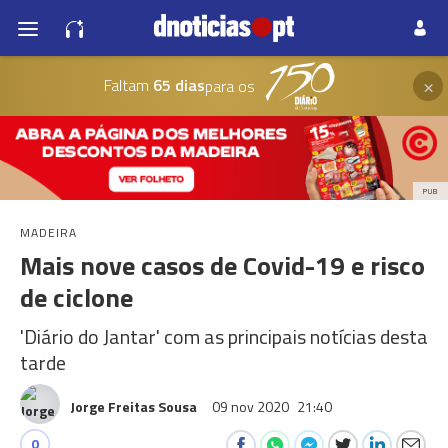
×
Faltam
65 dias
para os
PUB
MADEIRA
Mais nove casos de Covid-19 e risco
de ciclone
'Diário do Jantar' com as principais notícias desta
tarde
Jorge Freitas Sousa
09 nov 2020
21:40
0