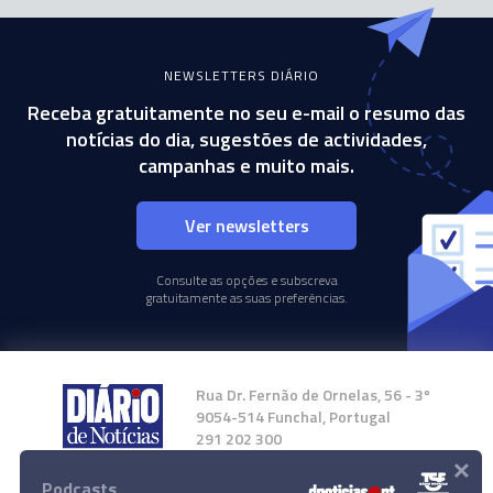
NEWSLETTERS DIÁRIO
Receba gratuitamente no seu e-mail o resumo das
notícias do dia, sugestões de actividades,
campanhas e muito mais.
Ver newsletters
Consulte as opções e subscreva
gratuitamente as suas preferências.
Rua Dr. Fernão de Ornelas, 56 - 3º
9054-514 Funchal, Portugal
291 202 300
×
Podcasts
Instale a nossa App